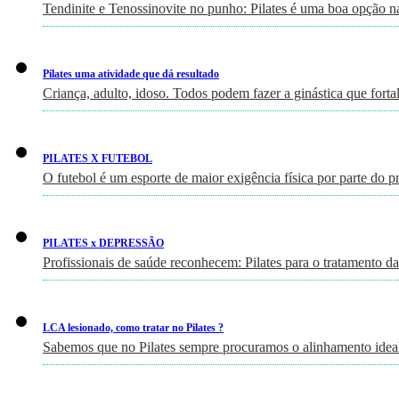
Tendinite e Tenossinovite no punho: Pilates é uma boa opção n
Pilates uma atividade que dá resultado
Criança, adulto, idoso. Todos podem fazer a ginástica que fort
PILATES X FUTEBOL
O futebol é um esporte de maior exigência física por parte do p
PILATES x DEPRESSÃO
Profissionais de saúde reconhecem: Pilates para o tratamento d
LCA lesionado, como tratar no Pilates ?
Sabemos que no Pilates sempre procuramos o alinhamento ideal