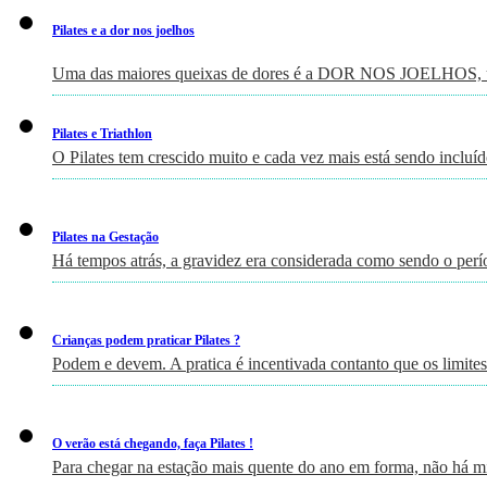
Pilates e a dor nos joelhos
Uma das maiores queixas de dores é a DOR NOS JOELHOS, um
Pilates e Triathlon
O Pilates tem crescido muito e cada vez mais está sendo incluí
Pilates na Gestação
Há tempos atrás, a gravidez era considerada como sendo o perí
Crianças podem praticar Pilates ?
Podem e devem. A pratica é incentivada contanto que os limites
O verão está chegando, faça Pilates !
Para chegar na estação mais quente do ano em forma, não há m