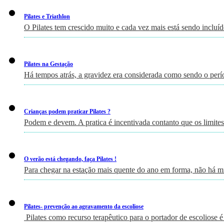
Pilates e Triathlon
O Pilates tem crescido muito e cada vez mais está sendo incluí
Pilates na Gestação
Há tempos atrás, a gravidez era considerada como sendo o perí
Crianças podem praticar Pilates ?
Podem e devem. A pratica é incentivada contanto que os limites
O verão está chegando, faça Pilates !
Para chegar na estação mais quente do ano em forma, não há m
Pilates- prevenção ao agravamento da escoliose
Pilates como recurso terapêutico para o portador de escoliose é