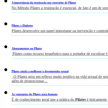
A importância da respiração nos exercícios de Pilates
No Método Pilates a respiração é essencial, de fato é um de seu
Pilates x Diabetes
Pilates desenvolve um papel importante na prevenção e controle
Alongamentos no Pilates
Pilates como recurso terapêutico para o portador de escoliose é
Pilates ajuda a melhorar o desempenho sexual
O Pilates gera um reflexo muito positivo na vida sexual de seus
além de proporcionar…
As vantagens do Pilates para homens
É de conhecimento geral que a prática do
Pilates
é tipicamente