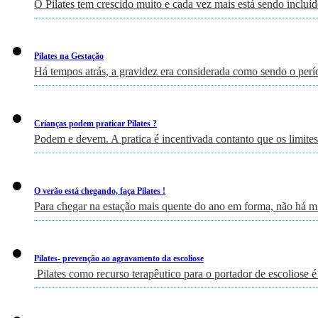
O Pilates tem crescido muito e cada vez mais está sendo incluí
Pilates na Gestação
Há tempos atrás, a gravidez era considerada como sendo o perí
Crianças podem praticar Pilates ?
Podem e devem. A pratica é incentivada contanto que os limites
O verão está chegando, faça Pilates !
Para chegar na estação mais quente do ano em forma, não há m
Pilates- prevenção ao agravamento da escoliose
Pilates como recurso terapêutico para o portador de escoliose é