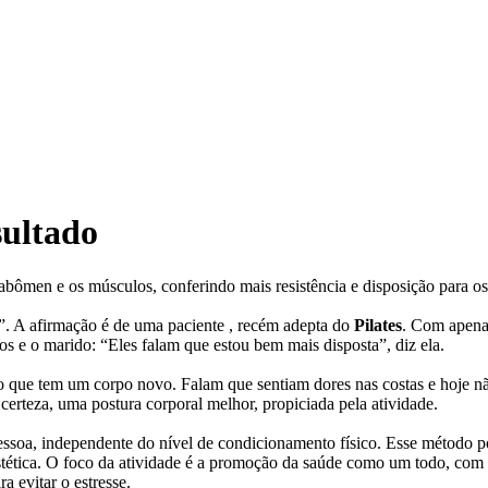
sultado
 abômen e os músculos, conferindo mais resistência e disposição para os 
i ”. A afirmação é de uma paciente , recém adepta do
Pilates
. Com apenas
s e o marido: “Eles falam que estou bem mais disposta”, diz ela.
o que tem um corpo novo. Falam que sentiam dores nas costas e hoje nã
rteza, uma postura corporal melhor, propiciada pela atividade.
pessoa, independente do nível de condicionamento físico. Esse método 
 estética. O foco da atividade é a promoção da saúde como um todo, co
a evitar o estresse.