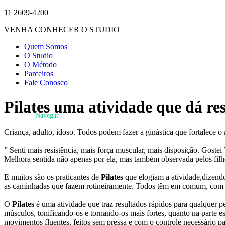
11 2609-4200
VENHA CONHECER O STUDIO
Quem Somos
O Studio
O Método
Parceiros
Fale Conosco
Pilates uma atividade que dá re
Navegar
Criança, adulto, idoso. Todos podem fazer a ginástica que fortalece o
” Senti mais resistência, mais força muscular, mais disposição. Goste
Melhora sentida não apenas por ela, mas também observada pelos filho
E muitos são os praticantes de
Pilates
que elogiam a atividade,dizend
as caminhadas que fazem rotineiramente. Todos têm em comum, com ce
O
Pilates
é uma atividade que traz resultados rápidos para qualquer 
músculos, tonificando-os e tornando-os mais fortes, quanto na parte
movimentos fluentes, feitos sem pressa e com o controle necessário par