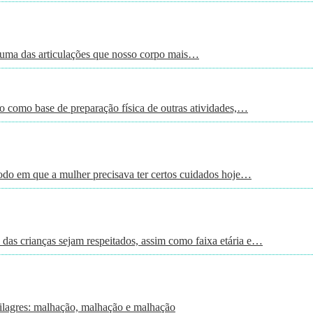
a das articulações que nosso corpo mais…
do como base de preparação física de outras atividades,…
odo em que a mulher precisava ter certos cuidados hoje…
 das crianças sejam respeitados, assim como faixa etária e…
ilagres: malhação, malhação e malhação