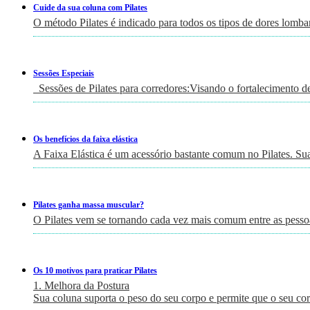
Cuide da sua coluna com Pilates
O método Pilates é indicado para todos os tipos de dores lomb
Sessões Especiais
Sessões de Pilates para corredores:Visando o fortalecimento de
Os benefícios da faixa elástica
A Faixa Elástica é um acessório bastante comum no Pilates. Su
Pilates ganha massa muscular?
O Pilates vem se tornando cada vez mais comum entre as pessoa
Os 10 motivos para praticar Pilates
1. Melhora da Postura
Sua coluna suporta o peso do seu corpo e permite que o seu c