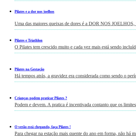
Pilates e a dor nos joelhos
Uma das maiores queixas de dores é a DOR NOS JOELHOS, um
Pilates e Triathlon
O Pilates tem crescido muito e cada vez mais está sendo incluí
Pilates na Gestação
Há tempos atrás, a gravidez era considerada como sendo o perí
Crianças podem praticar Pilates ?
Podem e devem. A pratica é incentivada contanto que os limites
O verão está chegando, faça Pilates !
Para chegar na estação mais quente do ano em forma, não há m