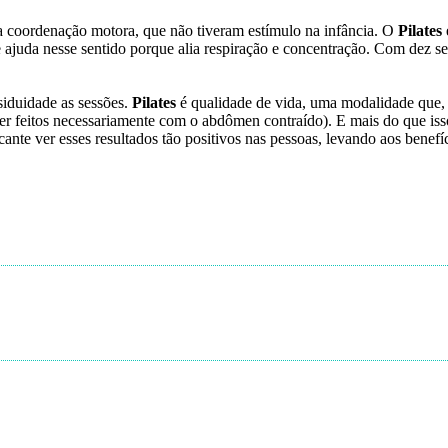
 a coordenação motora, que não tiveram estímulo na infância. O
Pilates
e ajuda nesse sentido porque alia respiração e concentração. Com dez s
siduidade as sessões.
Pilates
é qualidade de vida, uma modalidade que, se
 feitos necessariamente com o abdômen contraído). E mais do que isso, 
cante ver esses resultados tão positivos nas pessoas, levando aos benefí